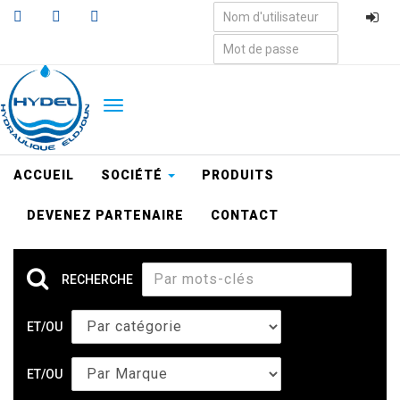
Aller
au
contenu
principal
TOGGLE
NAVIGATION
ACCUEIL
SOCIÉTÉ
PRODUITS
DEVENEZ PARTENAIRE
CONTACT
RECHERCHE
ET/OU
ET/OU