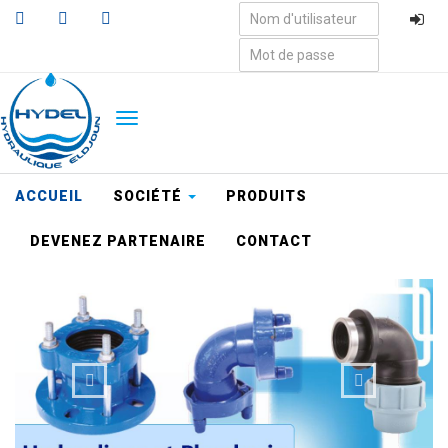
Aller
au
contenu
principal
TOGGLE
NAVIGATION
ACCUEIL
SOCIÉTÉ
PRODUITS
DEVENEZ PARTENAIRE
CONTACT