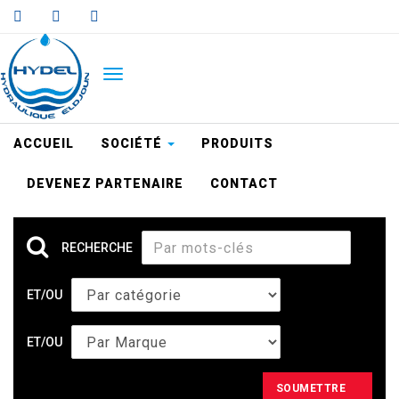
Aller
au
contenu
principal
TOGGLE
NAVIGATION
ACCUEIL
SOCIÉTÉ
PRODUITS
DEVENEZ PARTENAIRE
CONTACT
RECHERCHE
ET/OU
ET/OU
SOUMETTRE