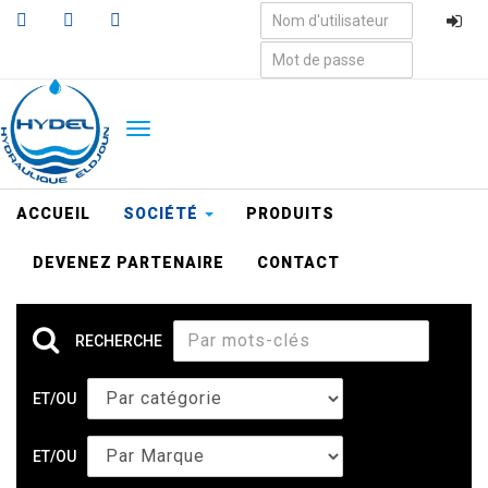
Aller
au
contenu
principal
TOGGLE
NAVIGATION
ACCUEIL
SOCIÉTÉ
PRODUITS
DEVENEZ PARTENAIRE
CONTACT
RECHERCHE
ET/OU
ET/OU