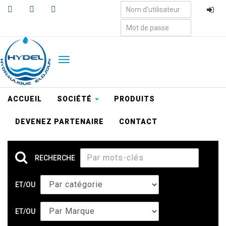
Aller
au
contenu
principal
TOGGLE
NAVIGATION
ACCUEIL
SOCIÉTÉ
PRODUITS
DEVENEZ PARTENAIRE
CONTACT
RECHERCHE
ET/OU
ET/OU