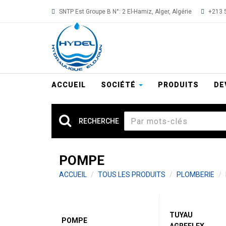
Aller
SNTP Est Groupe B N°: 2 El-Hamiz, Alger, Algérie
+213 5
au
contenu
principal
ACCUEIL
SOCIÉTÉ
PRODUITS
DE
RECHERCHE
POMPE
ACCUEIL
TOUS LES PRODUITS
PLOMBERIE
TUYAU
POMPE