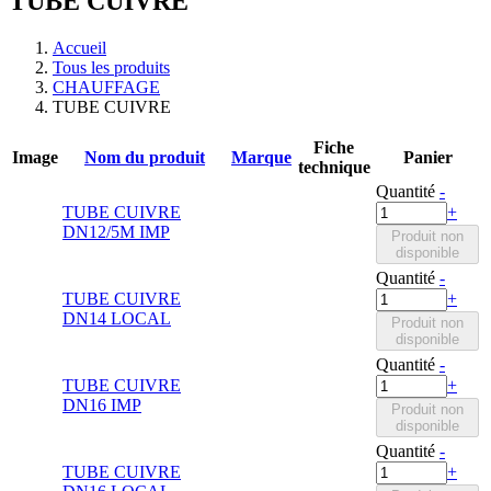
TUBE CUIVRE
Accueil
Tous les produits
CHAUFFAGE
TUBE CUIVRE
Fiche
Image
Nom du produit
Marque
Panier
technique
Quantité
-
TUBE CUIVRE
+
DN12/5M IMP
Produit non
disponible
Quantité
-
TUBE CUIVRE
+
DN14 LOCAL
Produit non
disponible
Quantité
-
TUBE CUIVRE
+
DN16 IMP
Produit non
disponible
Quantité
-
TUBE CUIVRE
+