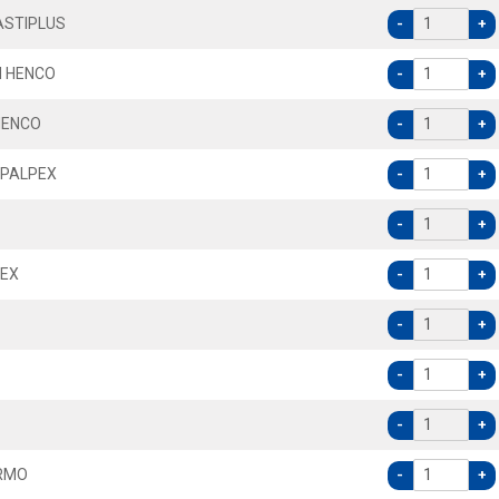
ASTIPLUS
-
+
M HENCO
-
+
HENCO
-
+
IPALPEX
-
+
-
+
PEX
-
+
-
+
-
+
-
+
ERMO
-
+