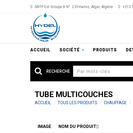
Aller
SNTP Est Groupe B N°: 2 El-Hamiz, Alger, Algérie
+213 5
au
contenu
principal
ACCUEIL
SOCIÉTÉ
PRODUITS
DE
RECHERCHE
TUBE MULTICOUCHES
ACCUEIL
TOUS LES PRODUITS
CHAUFFAGE
IMAGE
NOM DU PRODUIT