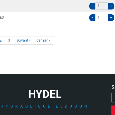
-
+
PEX
-
+
2
3
suivant ›
dernier »
S
HYDEL
HYDRAULIQUE ELDJOUN