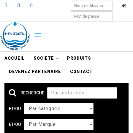
Aller
au
contenu
principal
TOGGLE
NAVIGATION
ACCUEIL
SOCIÉTÉ
PRODUITS
DEVENEZ PARTENAIRE
CONTACT
RECHERCHE
ET/OU
ET/OU